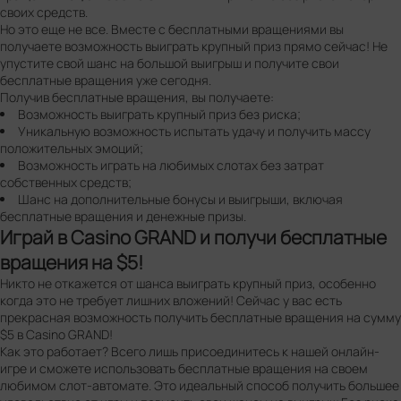
своих средств.
Но это еще не все. Вместе с бесплатными вращениями вы
получаете возможность выиграть крупный приз прямо сейчас! Не
упустите свой шанс на большой выигрыш и получите свои
бесплатные вращения уже сегодня.
Получив бесплатные вращения, вы получаете:
Возможность выиграть крупный приз без риска;
Уникальную возможность испытать удачу и получить массу
положительных эмоций;
Возможность играть на любимых слотах без затрат
собственных средств;
Шанс на дополнительные бонусы и выигрыши, включая
бесплатные вращения и денежные призы.
Играй в Casino GRAND и получи бесплатные
вращения на $5!
Никто не откажется от шанса выиграть крупный приз, особенно
когда это не требует лишних вложений! Сейчас у вас есть
прекрасная возможность получить бесплатные вращения на сумму
$5 в Casino GRAND!
Как это работает? Всего лишь присоединитесь к нашей онлайн-
игре и сможете использовать бесплатные вращения на своем
любимом слот-автомате. Это идеальный способ получить большее