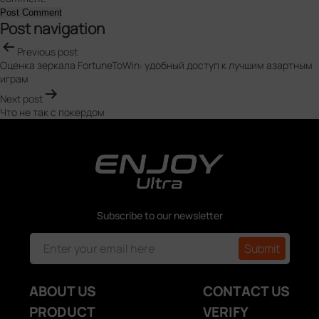
Post navigation
Previous post
Оценка зеркала FortuneToWin: удобный доступ к лучшим азартным
играм
Next post
Что не так с покердом
Subscribe to our newsletter
ABOUT US
CONTACT US
PRODUCT
VERIFY