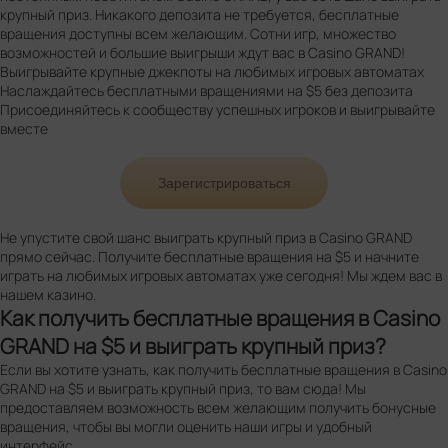
крупный приз. Никакого депозита не требуется, бесплатные
вращения доступны всем желающим. Сотни игр, множество
возможностей и большие выигрыши ждут вас в Casino GRAND!
Выигрывайте крупные джекпоты на любимых игровых автоматах
Наслаждайтесь бесплатными вращениями на $5 без депозита
Присоединяйтесь к сообществу успешных игроков и выигрывайте
вместе
Зарегистрироваться
Не упустите свой шанс выиграть крупный приз в Casino GRAND
прямо сейчас. Получите бесплатные вращения на $5 и начните
играть на любимых игровых автоматах уже сегодня! Мы ждем вас в
нашем казино.
Как получить бесплатные вращения в Casino
GRAND на $5 и выиграть крупный приз?
Если вы хотите узнать, как получить бесплатные вращения в Casino
GRAND на $5 и выиграть крупный приз, то вам сюда! Мы
предоставляем возможность всем желающим получить бонусные
вращения, чтобы вы могли оценить наши игры и удобный
интерфейс.